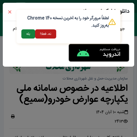
یک شنبه ۱۸ مرداد ۱۴۰۵
دانلود اپلیکیشن محلات من
لطفاً مرورگر خود را به آخرین نسخه Chrome 140
به‌روز کنید.
جهت دانلود نرم افزار محلات من می توانید از طریق لینک زیر اقدام
نه، فعلا!
بله
نمایید
سازمان مدیریت حمل و نقل شهرداری محلات
اطلاعیه در خصوص سامانه ملی
یکپارچه عوارض خودرو(سمیع)
شنبه 10 آبان 1404
2413