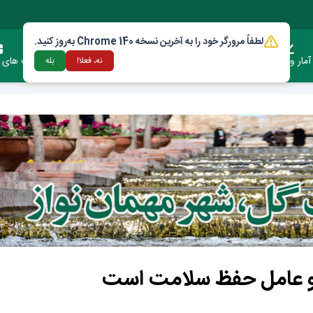
لطفاً مرورگر خود را به آخرین نسخه Chrome 140 به‌روز کنید.
آمار وعملکرد
دستورالعمل ها و قوانین
ارتباط با شهرداری
فرصت های س
نه، فعلا!
بله
ی و عامل حفظ سلامت است