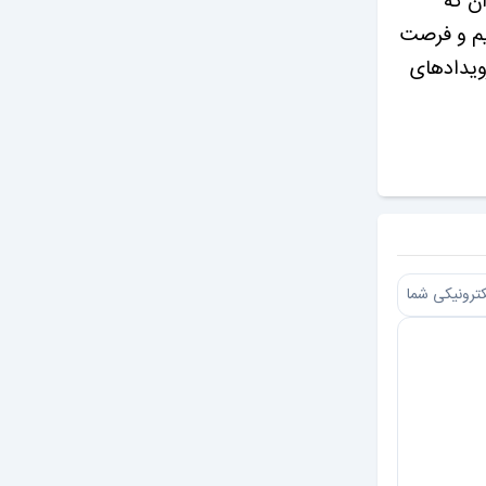
ن که
یم و فرصت
ویدادهای