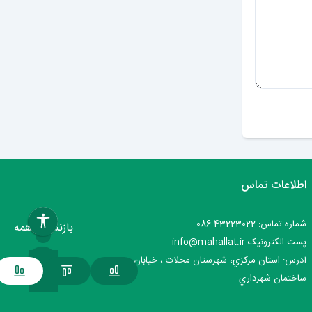
ارسال دیدگاه
اطلاعات تماس
شماره تماس: 43223022-086
بازنشانی همه
پست الکترونیک info@mahallat.ir
آدرس: استان مرکزي، شهرستان محلات ‌‌‌، خيابان جمهوري ،
ساختمان شهرداري