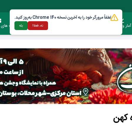
لطفاً مرورگر خود را به آخرین نسخه Chrome 140 به‌روز کنید.
آمار وعملکرد
دستورالعمل ها و قوانین
ارتباط با شهرداری
فرصت های س
نه، فعلا!
بله
 کهن