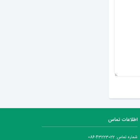
ارسال دیدگاه
اطلاعات تماس
شماره تماس: 43223022-086