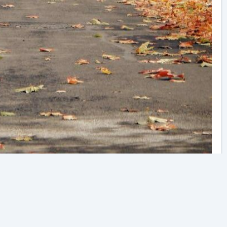
پاییز هزار رنگ محلات
چهارشنبه 02 مهر 1404
637