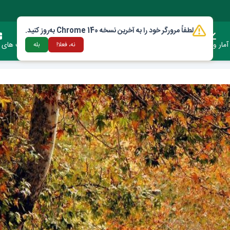
لطفاً مرورگر خود را به آخرین نسخه Chrome 140 به‌روز کنید.
آمار وعملکرد
دستورالعمل ها و قوانین
ارتباط با شهرداری
فرصت های س
نه، فعلا!
بله