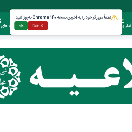
لطفاً مرورگر خود را به آخرین نسخه Chrome 140 به‌روز کنید.
آمار وعملکرد
دستورالعمل ها و قوانین
ارتباط با شهرداری
فرصت های س
نه، فعلا!
بله