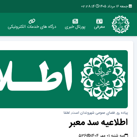
جمعه ۱۶ مرداد ۱۴۰۵
02:28:14
معرفی
پورتال خبری
درگاه های خدمات الکترونیکی
پیاده رو٬ فضای عمومی شهروندان است٬ لطفا
اطلاعیه سد معبر
سه شنبه 01 مهر 1404
536