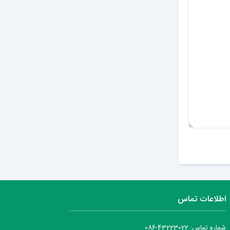
ارسال دیدگاه
اطلاعات تماس
شماره تماس: 43223022-086