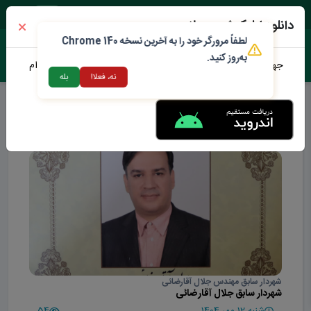
جمعه ۱۶ مرداد ۱۴۰۵
دانلود اپلیکیشن محلات من
لطفاً مرورگر خود را به آخرین نسخه Chrome 140
به‌روز کنید.
جهت دانلود نرم افزار محلات من می توانید از طریق لینک زیر اقدام
نه، فعلا!
بله
نمایید
شهرداران سابق
شهردار سابق مهندس جلال آقارضائی
شهردار سابق جلال آقارضائی
شنبه 12 مهر 1404
54